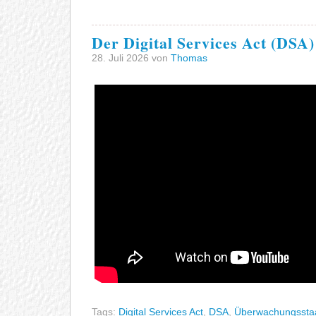
Der Digital Services Act (DSA)
28. Juli 2026 von
Thomas
Tags:
Digital Services Act
,
DSA
,
Überwachungssta