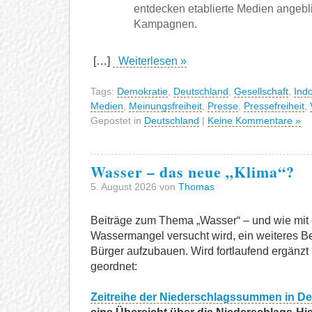
entdecken etablierte Medien angebl
Kampagnen.
[…]
Weiterlesen »
Tags:
Demokratie
,
Deutschland
,
Gesellschaft
,
Indo
Medien
,
Meinungsfreiheit
,
Presse
,
Pressefreiheit
,
Gepostet in
Deutschland
|
Keine Kommentare »
Wasser – das neue „Klima“?
5. August 2026 von
Thomas
Beiträge zum Thema „Wasser“ – und wie mit
Wassermangel versucht wird, ein weiteres B
Bürger aufzubauen. Wird fortlaufend ergänzt 
geordnet:
Zeitreihe der Niederschlagssummen in De