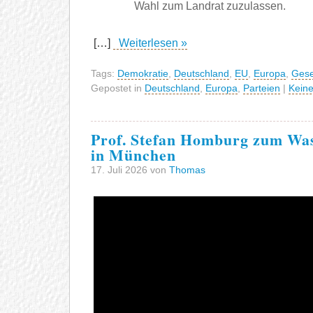
Wahl zum Landrat zuzulassen.
[…]
Weiterlesen »
Tags:
Demokratie
,
Deutschland
,
EU
,
Europa
,
Gese
Gepostet in
Deutschland
,
Europa
,
Parteien
|
Kein
Prof. Stefan Homburg zum Wa
in München
17. Juli 2026 von
Thomas