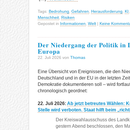
Tags:
Bedrohung
,
Gefahren
,
Herausforderung
,
KI
Menschheit
,
Risiken
Gepostet in
Informationen
,
Welt
|
Keine Kommenta
Der Niedergang der Politik in
Europa
22. Juli 2026 von
Thomas
Eine Übersicht von Ereignissen, die den Nied
Deutschland und in der EU in der letzten Zei
Demokratie dokumentieren soll – wird fortlau
chronologisch geordnet:
22. Juli 2026:
Ab jetzt betreutes Wählen: K
Stelle wird verboten. Staat hilft beim „ri
Der Kreiswahlausschuss des Landkr
gestern Abend beschlossen, den Mart