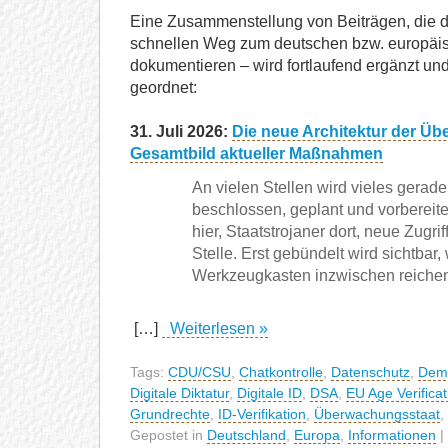
Eine Zusammenstellung von Beiträgen, die
schnellen Weg zum deutschen bzw. europä
dokumentieren – wird fortlaufend ergänzt und
geordnet:
31. Juli 2026:
Die neue Architektur der Üb
Gesamtbild aktueller Maßnahmen
An vielen Stellen wird vieles gerade
beschlossen, geplant und vorbereit
hier, Staatstrojaner dort, neue Zugri
Stelle. Erst gebündelt wird sichtbar, 
Werkzeugkasten inzwischen reichen 
[…]
Weiterlesen »
Tags:
CDU/CSU
,
Chatkontrolle
,
Datenschutz
,
Demo
Digitale Diktatur
,
Digitale ID
,
DSA
,
EU Age Verifica
Grundrechte
,
ID-Verifikation
,
Überwachungsstaat
,
Gepostet in
Deutschland
,
Europa
,
Informationen
|