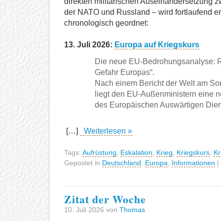
direkten militärischen Auseinandersetzung 
der NATO und Russland – wird fortlaufend er
chronologisch geordnet:
13. Juli 2026:
Europa auf Kriegskurs
Die neue EU-Bedrohungsanalyse: R
Gefahr Europas“.
Nach einem Bericht der Welt am Son
liegt den EU-Außenministern eine
des Europäischen Auswärtigen Dien
[…]
Weiterlesen »
Tags:
Aufrüstung
,
Eskalation
,
Krieg
,
Kriegskurs
,
Kr
Gepostet in
Deutschland
,
Europa
,
Informationen
|
Zitat der Woche
10. Juli 2026 von
Thomas