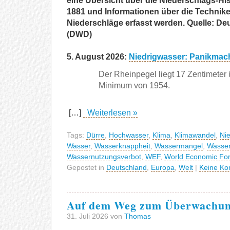
eine Übersicht über die Niederschlags-His
1881 und Informationen über die Technike
Niederschläge erfasst werden. Quelle: De
(DWD)
5. August 2026:
Niedrigwasser: Panikmach
Der Rheinpegel liegt 17 Zentimeter
Minimum von 1954.
[…]
Weiterlesen »
Tags:
Dürre
,
Hochwasser
,
Klima
,
Klimawandel
,
Ni
Wasser
,
Wasserknappheit
,
Wassermangel
,
Wasse
Wassernutzungsverbot
,
WEF
,
World Economic Fo
Gepostet in
Deutschland
,
Europa
,
Welt
|
Keine Ko
Auf dem Weg zum Überwachun
31. Juli 2026 von
Thomas