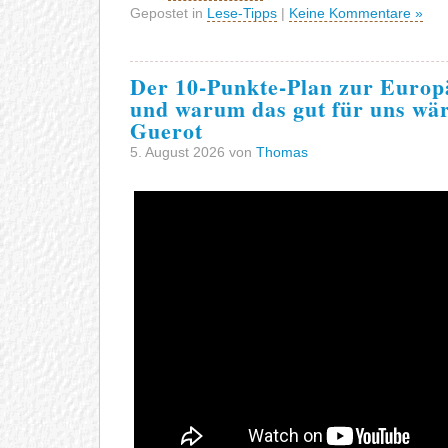
Gepostet in
Lese-Tipps
|
Keine Kommentare »
Der 10-Punkte-Plan zur Europ
und warum das gut für uns wär
Guerot
5. August 2026 von
Thomas