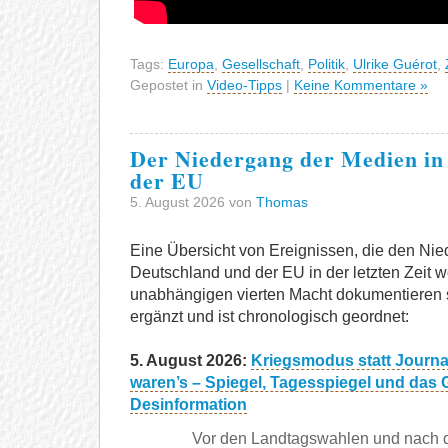
Tags:
Europa
,
Gesellschaft
,
Politik
,
Ulrike Guérot
,
Gepostet in
Video-Tipps
|
Keine Kommentare »
Der Niedergang der Medien in
der EU
5. August 2026 von
Thomas
Eine Übersicht von Ereignissen, die den Ni
Deutschland und der EU in der letzten Zeit 
unabhängigen vierten Macht dokumentieren so
ergänzt und ist chronologisch geordnet:
5. August 2026:
Kriegsmodus statt Journ
waren’s – Spiegel, Tagesspiegel und das 
Desinformation
Vor den Landtagswahlen und nach 