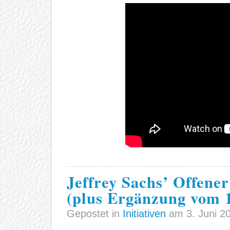
Jeffrey Sachs’ Offene
(plus Ergänzung vom 1
Gepostet in
Initiativen
am 3. Juni 2