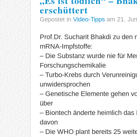
„Es ist tödlich“ – B
erschüttert
Gepostet in
Video-Tipps
am 21. Jun
Prof.Dr. Sucharit Bhakdi zu den 
mRNA-Impfstoffe:
– Die Substanz wurde nie für M
Forschungschemikalie
– Turbo-Krebs durch Verunreini
unwidersprochen
– Genetische Elemente gehen vo
über
– Biontech änderte heimlich das
davon
– Die WHO plant bereits 25 weite