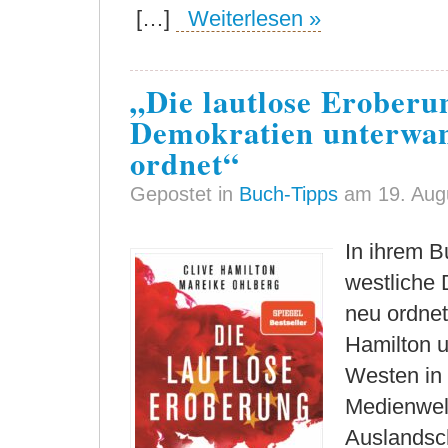
[…]
Weiterlesen »
„Die lautlose Eroberu
Demokratien unterwan
ordnet“
Gepostet in
Buch-Tipps
am 19. Aug
In ihrem B
westliche 
neu ordnet
Hamilton u
Westen in 
Medienwelt
Auslandsch