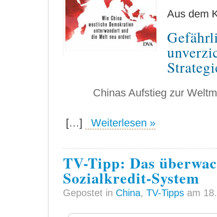
Aus dem K
Gefährli
unverzi
Strateg
Chinas Aufstieg zur Weltm
[…]
Weiterlesen »
TV-Tipp: Das überwac
Sozialkredit-System
Gepostet in
China
,
TV-Tipps
am 18.