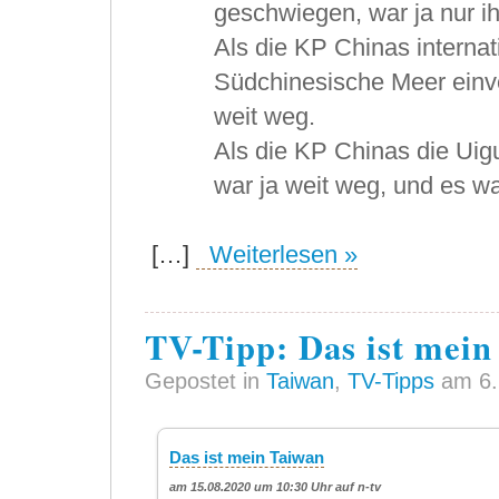
geschwiegen, war ja nur ih
Als die KP Chinas internat
Südchinesische Meer einve
weit weg.
Als die KP Chinas die Uig
war ja weit weg, und es w
[…]
Weiterlesen »
TV-Tipp: Das ist mein
Gepostet in
Taiwan
,
TV-Tipps
am 6.
Das ist mein Taiwan
am 15.08.2020 um 10:30 Uhr auf n-tv