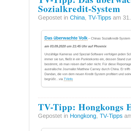
Sozialkredit-System
Gepostet in
China
,
TV-Tipps
am 31.
Das überwachte Volk
– Chinas Sozialkredit-System
am 03.09.2020 um 21:45 Uhr auf Phoenix
Unzählige Kameras und Spezial-Software verfolgen jeden Sch
immer sie tun, fließt in ein Punktekonto ein, dessen Stand zu
bestimmt, ob man reisen darf oder nicht. Für diese Reportage
australische Journalist Matthew Carney durch China. Er trifft
Dandan, die von dem neuen Kredit-System profitiert und sein
begrüßt…via
TVinfo
TV-Tipp: Hongkongs 
Gepostet in
Hongkong
,
TV-Tipps
am