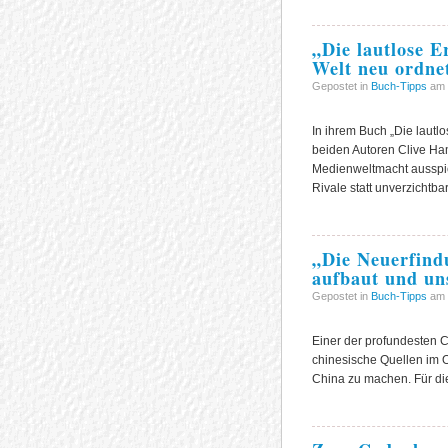
„Die lautlose 
Welt neu ordne
Gepostet in
Buch-Tipps
am 
In ihrem Buch „Die lautl
beiden Autoren Clive Ham
Medienweltmacht ausspiel
Rivale statt unverzichtba
„Die Neuerfind
aufbaut und un
Gepostet in
Buch-Tipps
am 
Einer der profundesten Chi
chinesische Quellen im O
China zu machen. Für die