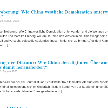
Eroberung: Wie China westliche Demokratien unterw
t“
19. August 2020
ose Eroberung: Wie China westliche Demokratien unterwandert und die Welt neu or
ilton und Mareike Ohlberg, wie dreist China den Westen in die Knie zwingt, seine 
t und versucht, selbst die Auslandschinesen hinter sich zu bringen. Aus dem Klap
rer […]
ung der Diktatur: Wie China den digitalen Überwa
s damit herausfordert“
3. August 2020
na-Kenner ist der Journalist und Schriftsteller Kai Strittmatter. Als studierter Sinolo
riginal zu lesen und sich im Gespräch mit dem Bürger von der Straße ein unverfäl
 SZ hat er viele Jahre in China gearbeitet und […]