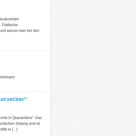
edeutendsten
. Faktische
e und warum man bei den
 Heilmann
uarantäne“
echte in Quarantäne“. Das
eutschen Zeitung und ist
itik in […]