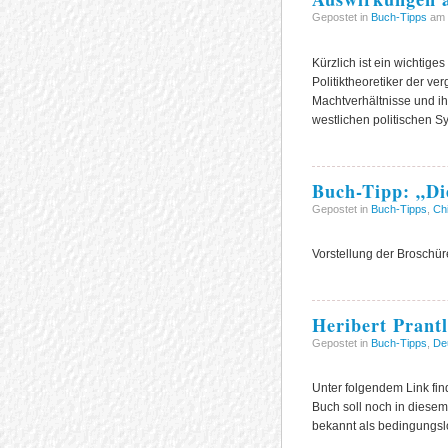
Gepostet in
Buch-Tipps
am 2
Kürzlich ist ein wichtig
Politiktheoretiker der v
Machtverhältnisse und ih
westlichen politischen 
Buch-Tipp: „Di
Gepostet in
Buch-Tipps
,
Ch
Vorstellung der Broschür
Heribert Prant
Gepostet in
Buch-Tipps
,
De
Unter folgendem Link fin
Buch soll noch in diesem
bekannt als bedingungslos