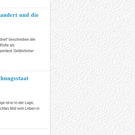
andert und die
dnet“ beschreiben die
Rolle als
pentext: Gefährlicher
chungsstaat
ge ist er in der Lage,
schtes Bild vom Leben in