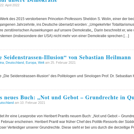
2. April 2022
es Werk des 2015 verstorbenen Princeton-Professors Sheldon S. Wolin, einer der b
ergangenen Jahrzehnte, ins Deutsche übersetzt worden: „Umgekehrter Totalitarismus
re zerstörerischen Auswirkungen auf unsere Demokratie„. Darin beschreibt er, wi
Systemen (insbesondere der USA) nicht mehr von einer Demokratie sprechen […]
e Seidenstrassen-Illusion“ von Sebastian Heilmann
ina
,
Deutschland
,
Europa
,
Welt
am 25. Februar 2021
e „Die Seidenstrassen-Illusion“ des Politologen und Sinologen Prof. Dr. Sebastian
ls neues Buch: „Not und Gebot – Grundrechte in Q
utschland
am 10. Februar 2021
det ihr eine Leseprobe von Heribert Prantls neuem Buch: „Not und Gebot – Grundr
 Februar erscheinen. Heribert Prantl war früher Chef des Politik-Ressorts der Südd
er Verteidiger unserer Grundrechte. Diese sieht er bei uns durch die derzeitige Pol