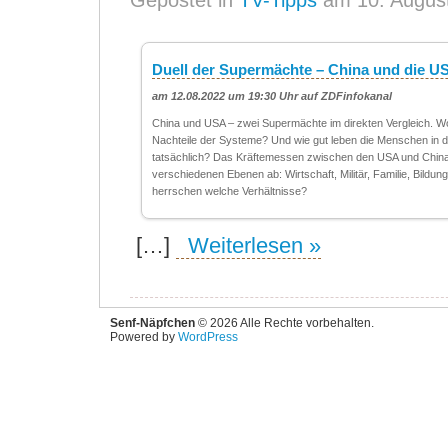
Gepostet in
TV-Tipps
am 10. Augus
Duell der Supermächte – China und die US
am 12.08.2022 um 19:30 Uhr auf ZDFinfokanal
China und USA – zwei Supermächte im direkten Vergleich. Wo
Nachteile der Systeme? Und wie gut leben die Menschen in 
tatsächlich? Das Kräftemessen zwischen den USA und China s
verschiedenen Ebenen ab: Wirtschaft, Militär, Familie, Bildu
herrschen welche Verhältnisse?
[…]
Weiterlesen »
Senf-Näpfchen
© 2026 Alle Rechte vorbehalten.
Powered by
WordPress