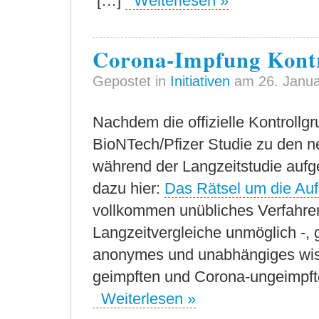
[…]
Weiterlesen »
Corona-Impfung Kont
Gepostet in
Initiativen
am 26. Janua
Nachdem die offizielle Kontrollg
BioNTech/Pfizer Studie zu den 
während der Langzeitstudie aufg
dazu hier:
Das Rätsel um die Auf
vollkommen unübliches Verfahren
Langzeitvergleiche unmöglich -, gi
anonymes und unabhängiges wiss
geimpften und Corona-ungeimpft
Weiterlesen »