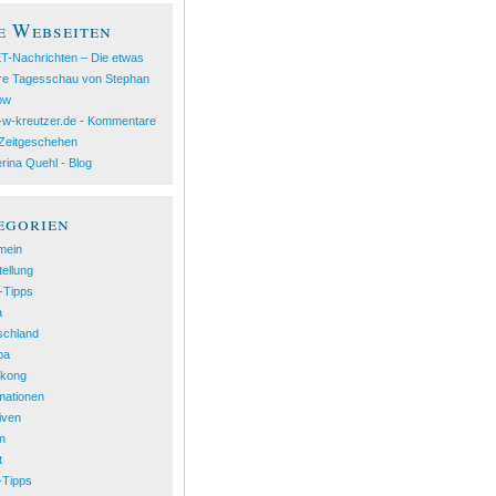
e Webseiten
T-Nachrichten – Die etwas
re Tagesschau von Stephan
ow
-w-kreutzer.de - Kommentare
Zeitgeschehen
rina Quehl - Blog
egorien
mein
ellung
-Tipps
a
schland
pa
kong
mationen
tiven
nn
t
-Tipps