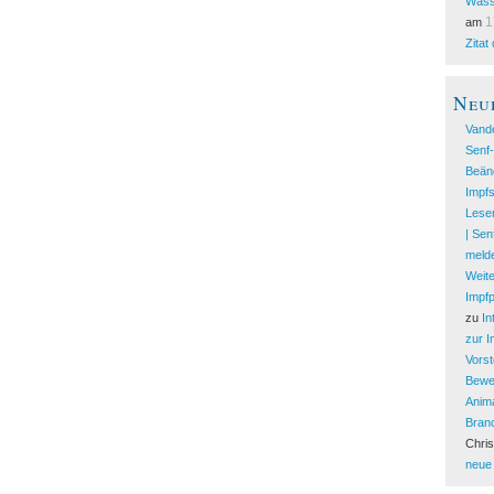
Wass
1
am
Zitat
Neu
Vand
Senf
Beän
Impfs
Lesen
| Se
melde
Weite
Impfp
zu
In
zur 
Vorst
Bewe
Anima
Bran
Chri
neue