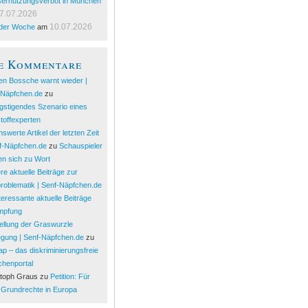
ernutzungsverbot in München
7.07.2026
10.07.2026
 der Woche
am
e Kommentare
en Bossche warnt wieder |
-Näpfchen.de
zu
gstigendes Szenario eines
toffexperten
swerte Artikel der letzten Zeit
nf-Näpfchen.de
zu
Schauspieler
n sich zu Wort
re aktuelle Beiträge zur
roblematik | Senf-Näpfchen.de
teressante aktuelle Beiträge
Impfung
ellung der Graswurzle
gung | Senf-Näpfchen.de
zu
p – das diskriminierungsfreie
chenportal
stoph Graus
zu
Petition: Für
 Grundrechte in Europa