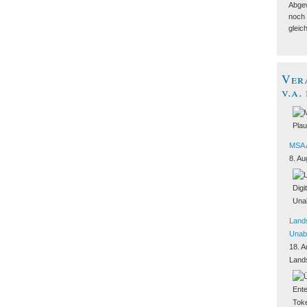
Abgew
noch 
gleic
Ver
v.a.
MSA 
8. Au
Lands
Unab
18. A
Land