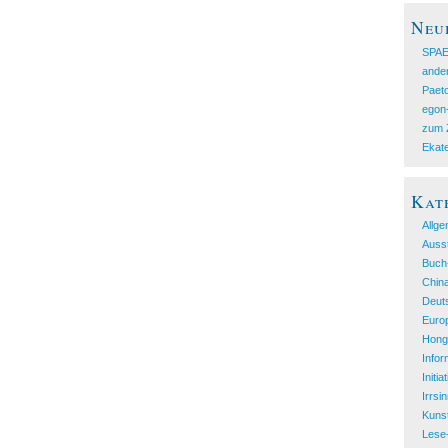
Neu
SPAE
ande
Paet
egon
zum 
Ekate
Kat
Allge
Ausst
Buch
Chin
Deut
Euro
Hong
Infor
Initia
Irrsi
Kuns
Lese