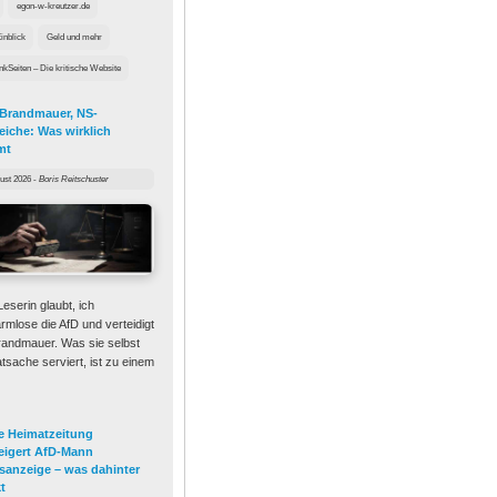
egon-w-kreutzer.de
inblick
Geld und mehr
Seiten – Die kritische Website
 Brandmauer, NS-
eiche: Was wirklich
mt
ust 2026
-
Boris Reitschuster
Leserin glaubt, ich
rmlose die AfD und verteidigt
randmauer. Was sie selbst
atsache serviert, ist zu einem
e Heimatzeitung
eigert AfD-Mann
sanzeige – was dahinter
t