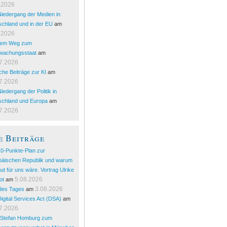
.2026
iedergang der Medien in
chland und in der EU
am
.2026
dem Weg zum
wachungsstaat
am
7.2026
sche Beiträge zur KI
am
7.2026
iedergang der Politik in
schland und Europa
am
7.2026
e Beiträge
10-Punkte-Plan zur
päischen Republik und warum
ut für uns wäre. Vortrag Ulrike
5.08.2026
ot
am
3.08.2026
 des Tages
am
igital Services Act (DSA)
am
7.2026
. Stefan Homburg zum