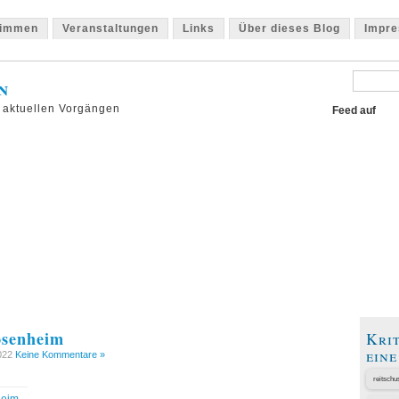
timmen
Veranstaltungen
Links
Über dieses Blog
Impr
n
 aktuellen Vorgängen
Feed auf
osenheim
Kri
ein
2022
Keine Kommentare »
reitschu