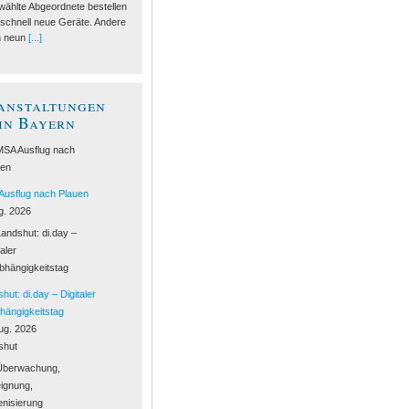
ählte Abgeordnete bestellen
schnell neue Geräte. Andere
h neun
[...]
anstaltungen
 in Bayern
Ausflug nach Plauen
g. 2026
hut: di.day – Digitaler
hängigkeitstag
ug. 2026
shut