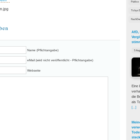
Publico
m.jpg
Tichys E
NachDenk
ben
AfD,
Vergl
stim
Name (Pflichtangabe)
5 Aug
eMail (wird nicht veröffentlicht - Pflichtangabe)
Webseite
Eine 
verha
die B
als T
[...]
Mein
verw
Tode
steck