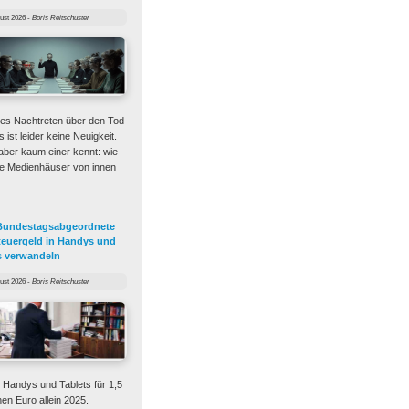
ust 2026
-
Boris Reitschuster
es Nachtreten über den Tod
s ist leider keine Neuigkeit.
ber kaum einer kennt: wie
e Medienhäuser von innen
Bundestagsabgeordnete
Steuergeld in Handys und
s verwandeln
ust 2026
-
Boris Reitschuster
 Handys und Tablets für 1,5
onen Euro allein 2025.