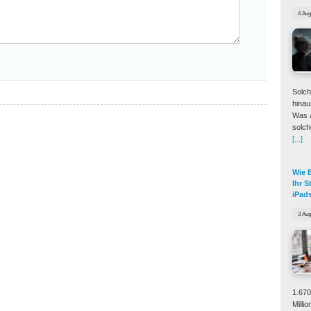
4 Aug
Solch
hinau
Was a
solch
[...]
Wie 
Ihr 
iPad
3 Aug
1.670
Milli