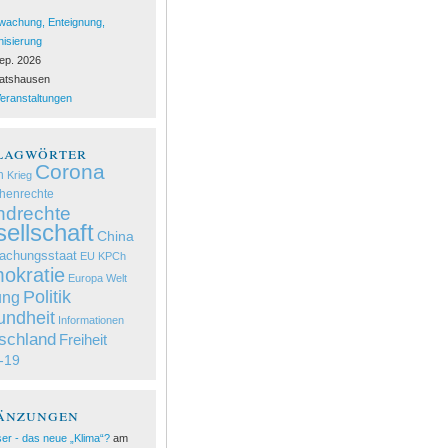
wachung, Enteignung,
nisierung
ep. 2026
ratshausen
Veranstaltungen
lagwörter
Corona
n
Krieg
henrechte
ndrechte
ellschaft
China
achungsstaat
EU
KPCh
okratie
Europa
Welt
Politik
ung
ndheit
Informationen
schland
Freiheit
-19
änzungen
er - das neue „Klima“?
am