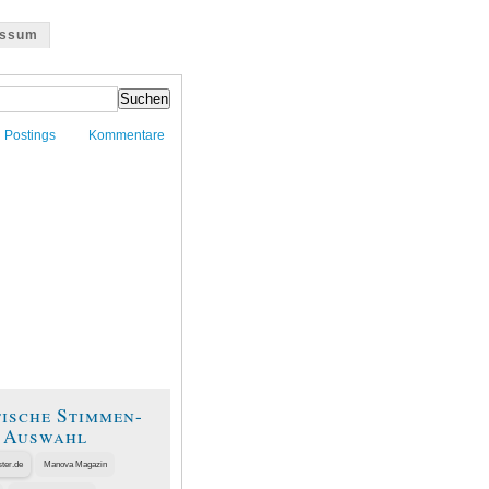
essum
Postings
Kommentare
tische Stimmen-
e Auswahl
ster.de
Manova Magazin