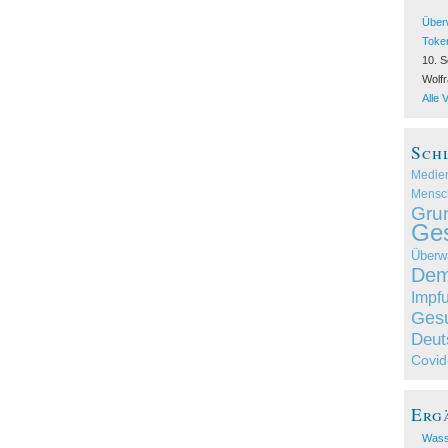
Über
Toke
10. S
Wolf
Alle 
Sch
Medie
Mensc
Gru
Ges
Überw
Dem
Impf
Gesu
Deut
Covid
Erg
Wass