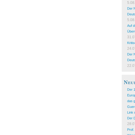
5.08
Der N
Deuts
5.08
Auf 
Über
31.0
Kriti
24.0
Der N
Deut
22.0
Neu
Der 
Euro
das g
Guer
Link
Der D
28.0
Prof