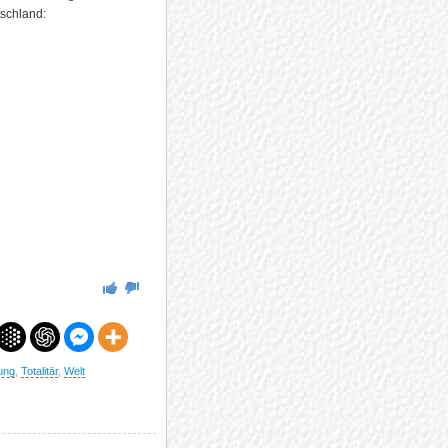
schland:
ung
,
Totalitär
,
Welt