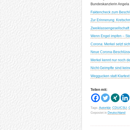
Bundeskanzlerin Angela 
Faktencheck zum Beschlu
Zur Erinnerung: Kretschm
Zweiklassengesellschaft 
Wenn Engel impfen – St
Corona: Merkel setzt si
Neue Corona-Beschlüsse: 
Merkel kennt nur noch 
Nicht-Geimpfte sind kein
Weggucken statt Klartext
Teilen mit:
Tags:
Autoritär
,
CDU/CSU
,
Gepostet in
Deutschland