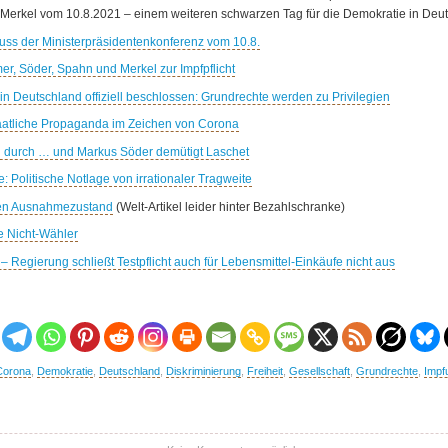
Merkel vom 10.8.2021 – einem weiteren schwarzen Tag für die Demokratie in Deut
ss der Ministerpräsidentenkonferenz vom 10.8.
er, Söder, Spahn und Merkel zur Impfpflicht
in Deutschland offiziell beschlossen: Grundrechte werden zu Privilegien
aatliche Propaganda im Zeichen von Corona
ch durch … und Markus Söder demütigt Laschet
Politische Notlage von irrationaler Tragweite
den Ausnahmezustand
(Welt-Artikel leider hinter Bezahlschranke)
e Nicht-Wähler
–
Regierung schließt Testpflicht auch für Lebensmittel-Einkäufe nicht aus
Corona
,
Demokratie
,
Deutschland
,
Diskriminierung
,
Freiheit
,
Gesellschaft
,
Grundrechte
,
Impf