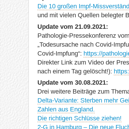
Die 10 großen Impf-Missverstän
und mit vielen Quellen belegter B
Update vom 21.09.2021:
Pathologie-Pressekonferenz vo
„Todesursache nach Covid-Impfun
Covid-Impfung“:
https://patholog
Direkter Link zum Video der Pre
nach einem Tag gelöscht!):
https
Update vom 30.08.2021:
Drei weitere Beiträge zum Thema
Delta-Variante: Sterben mehr Ge
Zahlen aus England.
Die richtigen Schlüsse ziehen!
2-G in Hamburg – Die neue Flucht