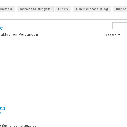
timmen
Veranstaltungen
Links
Über dieses Blog
Impr
n
 aktuellen Vorgängen
Feed auf
en
s
ne Buchungen anzuzeigen.