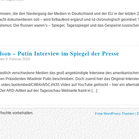
nissen, die den Niedergang der Medien in Deutschland und der EU in der letzten Z
ht dokumentieren soll – wird fortlaufend ergänzt und ist chronologisch geordnet: 
alismus: Die Russen waren’s – Spiegel, Tagesspiegel und das Gespenst russischer
son – Putin Interview im Spiegel der Presse
am 9. Februar 2024
hiedlich verschiedene Medien das groß angekündigte Interview des amerikanischen
en Präsidenten Wladimir Putin beschreiben. Doch zuerst hier das Original-Intervi
dia.video.taxi/embed/C8B4nN5CzN35 Video auf YouTube gelöscht – hier ein altern
Der ARD-Artikel auf der Tagesschau-Webseite framt in […]
Rechte vorbehalten.
Freie WordPress Themen
|
E